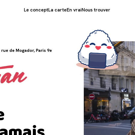
Le concept
La carte
En vrai
Nous trouver
 rue de Mogador, Paris 9e
e
jamais