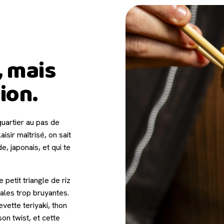
, mais
tion.
quartier au pas de
isir maîtrisé, on sait
, japonais, et qui te
ce petit triangle de riz
gales trop bruyantes.
vette teriyaki, thon
on twist, et cette