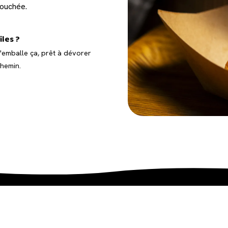
bouchée.
iles ?
'emballe ça, prêt à dévorer
hemin.