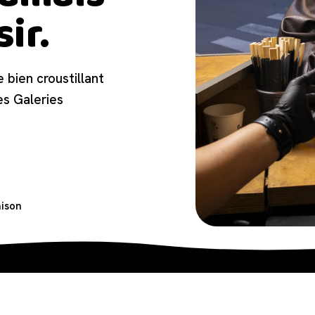
sir.
e bien croustillant
es Galeries
aison