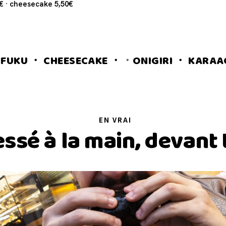
4€ · cheesecake 5,50€
 CHEESECAKE ・
ONIGIRI ・ KARAAGE ・ B
EN VRAI
essé à la main, devant t