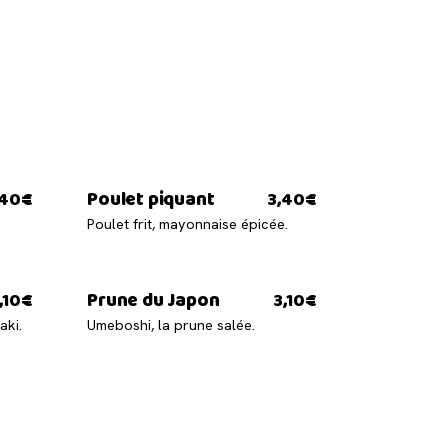
Poulet piquant
,40€
3,40€
Poulet frit, mayonnaise épicée.
Prune du Japon
,10€
3,10€
aki.
Umeboshi, la prune salée.