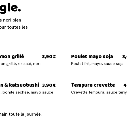
gle.
e nori bien
pour toutes les
mon grillé
Poulet mayo soja
3,90€
3
n grillé, riz salé, nori.
Poulet frit, mayo, sauce soja.
n & katsuobushi
Tempura crevette
3,90€
4
, bonite séchée, mayo sauce
Crevette tempura, sauce teriy
 main toute la journée.