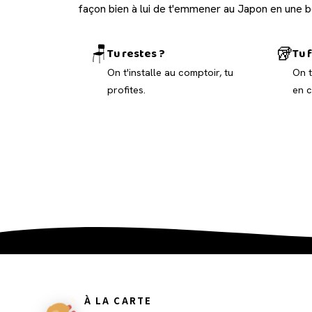
façon bien à lui de t'emmener au Japon en une 
🪑
🥡
Tu restes ?
Tu f
On t'installe au comptoir, tu
On t
profites.
en c
À LA CARTE