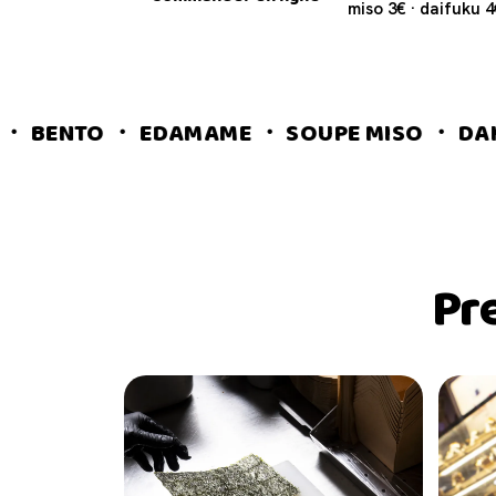
miso 3€ · daifuku 
TO ・ EDAMAME ・ SOUPE MISO ・ DAIFUKU ・
Pr