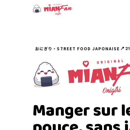
おにぎり・STREET FOOD JAPONAISE
📍 21
Manger sur l
pouce, sans 